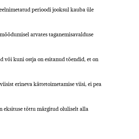
 eelnimetatud perioodi jooksul kauba üle
a möödumisel arvates taganemisavalduse
või kuni ostja on esitanud tõendid, et on
isist erineva kättetoimetamise viisi, ei pea
eksituse tõttu märgitud oluliselt alla