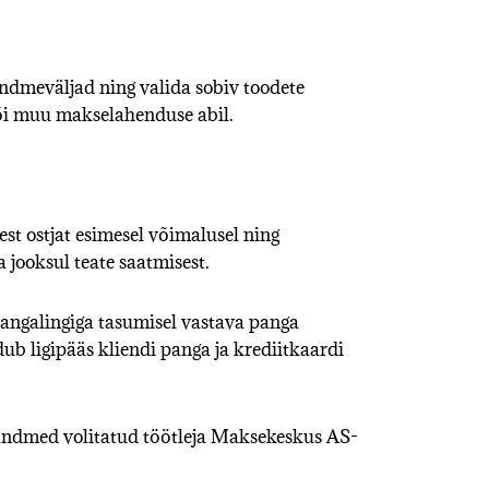
andmeväljad ning valida sobiv toodete
või muu makselahenduse abil.
est ostjat esimesel võimalusel ning
 jooksul teate saatmisest.
pangalingiga tasumisel vastava panga
 ligipääs kliendi panga ja krediitkaardi
andmed volitatud töötleja Maksekeskus AS-