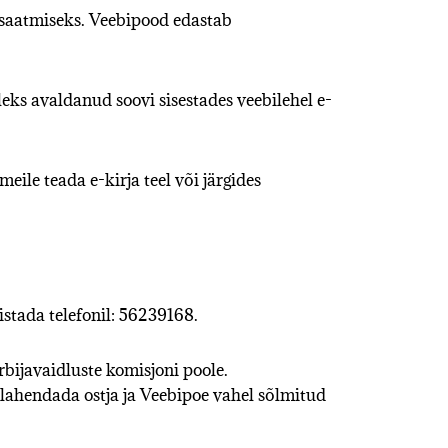
e saatmiseks. Veebipood edastab
leks avaldanud soovi sisestades veebilehel e-
ile teada e-kirja teel või järgides
listada telefonil: 56239168.
rbijavaidluste komisjoni poole.
 lahendada ostja ja Veebipoe vahel sõlmitud