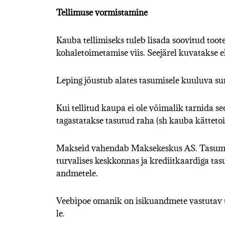
Tellimuse vormistamine
Kauba tellimiseks tuleb lisada soovitud too
kohaletoimetamise viis. Seejärel kuvatakse 
Leping jõustub alates tasumisele kuuluva s
Kui tellitud kaupa ei ole võimalik tarnida s
tagastatakse tasutud raha (sh kauba kättetoi
Makseid vahendab
Maksekeskus AS
. Tasum
turvalises keskkonnas ja krediitkaardiga tas
andmetele.
Veebipoe omanik on isikuandmete vastutav to
le.