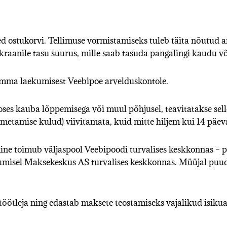
ted ostukorvi. Tellimuse vormistamiseks tuleb täita nõutud 
ekraanile tasu suurus, mille saab tasuda pangalingi kaudu 
umma laekumisest Veebipoe arvelduskontole.
eoses kauba lõppemisega või muul põhjusel, teavitatakse sell
metamise kulud) viivitamata, kuid mitte hiljem kui 14 päeva
ine toimub väljaspool Veebipoodi turvalises keskkonnas – 
umisel Maksekeskus AS turvalises keskkonnas. Müüjal puudub
̈ötleja ning edastab maksete teostamiseks vajalikud isiku