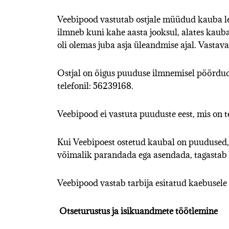
Veebipood vastutab ostjale müüdud kauba le
ilmneb kuni kahe aasta jooksul, alates kauba 
oli olemas juba asja üleandmise ajal. Vasta
Ostjal on õigus puuduse ilmnemisel pöördu
telefonil: 56239168.
Veebipood ei vastuta puuduste eest, mis on t
Kui Veebipoest ostetud kaubal on puudused,
võimalik parandada ega asendada, tagastab 
Veebipood vastab tarbija esitatud kaebusele k
Otseturustus ja isikuandmete töötlemine