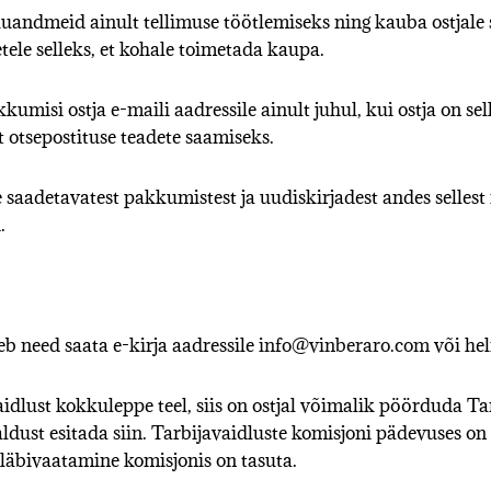
kuandmeid ainult tellimuse töötlemiseks ning kauba ostjal
ele selleks, et kohale toimetada kaupa.
umisi ostja e-maili aadressile ainult juhul, kui ostja on sel
 otsepostituse teadete saamiseks.
e saadetavatest pakkumistest ja uudiskirjadest andes sellest me
.
eb need saata e-kirja aadressile
info@vinberaro.com
või he
dlust kokkuleppe teel, siis on ostjal võimalik pöörduda Ta
ldust esitada
siin
. Tarbijavaidluste komisjoni pädevuses on
 läbivaatamine komisjonis on tasuta.