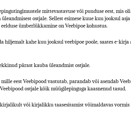
pingutingimustele mittevastavuse või puuduse eest, mis oli
üleandmisest ostjale. Sellest esimese kuue kuu jooksul asja
va eelduse ümberlükkamine on Veebipoe kohustus.
da hiljemalt kahe kuu jooksul veebipoe poole, saates e-kirja
ekkinud pärast kauba üleandmist ostjale.
 mille eest Veebipood vastutab, parandab või asendab Vee
Veebipood ostjale kõik müügilepinguga kaasnenud tasud.
irjalikult või kirjalikku taasesitamist võimaldavas vormis 