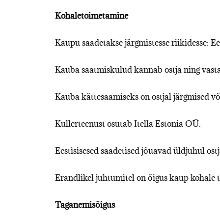
Kohaletoimetamine
Kaupu saadetakse järgmistesse riikidesse: Ees
Kauba saatmiskulud kannab ostja ning vastav
Kauba kättesaamiseks on ostjal järgmised võ
Kullerteenust osutab Itella Estonia OÜ.
Eestisisesed saadetised jõuavad üldjuhul os
Erandlikel juhtumitel on õigus kaup kohale 
Taganemisõigus