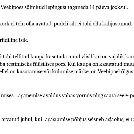
us Veebipoes sõlmitud lepingust taganeda 14 päeva jooksul.
rk ei tohi olla avatud, pudeli silt ei tohi olla kahjustunud.
iidiline isik.
i tohi tellitud kaupa kasutada muul viisil kui on vajalik k
a testimiseks füüsilises poes. Kui kaupa on kasutatud mu
llel on kasutamise või kulumise märke, on Veebipoel õigu
misest taganemise avaldus vabas vormis ning saata see e-po
arvatud juhul, kui tagastamise põhjus seisneb asjaolus, et t