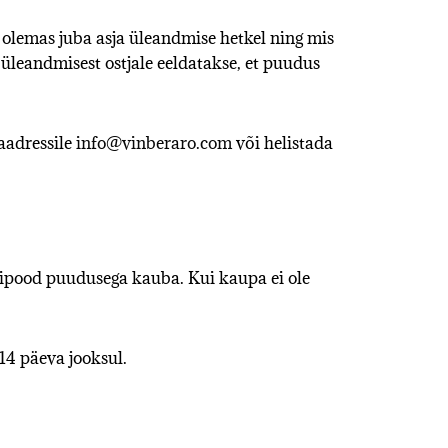
 olemas juba asja üleandmise hetkel ning mis
 üleandmisest ostjale eeldatakse, et puudus
 aadressile
info@vinberaro.com
või helistada
bipood puudusega kauba. Kui kaupa ei ole
14 päeva jooksul.