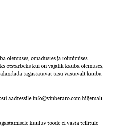
auba olemuses, omadustes ja toimimises
uks otstarbeks kui on vajalik kauba olemuses,
s alandada tagastatavat tasu vastavalt kauba
sti aadressile
info@vinberaro.com
hiljemalt
agastamisele kuuluv toode ei vasta tellitule