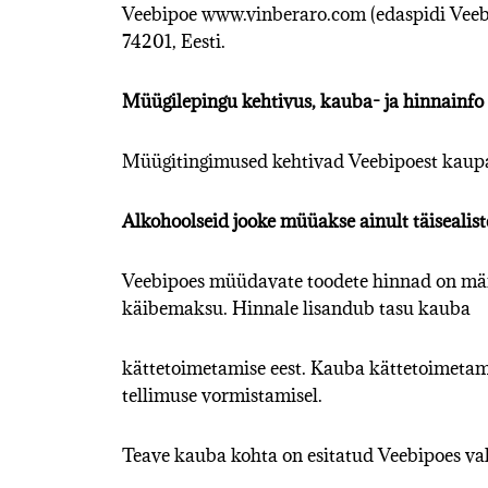
Veebipoe
www.vinberaro.com
(edaspidi Vee
74201, Eesti.
Müügilepingu kehtivus, kauba- ja hinnainfo
Müügitingimused kehtivad Veebipoest kaupa
Alkohoolseid jooke müüakse ainult täisealis
Veebipoes müüdavate toodete hinnad on mär
käibemaksu. Hinnale lisandub tasu kauba
kättetoimetamise eest. Kauba kättetoimetamis
tellimuse vormistamisel.
Teave kauba kohta on esitatud Veebipoes vah