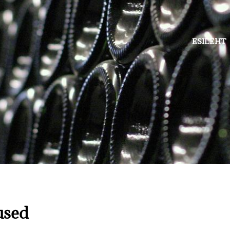
ESILEHT
used