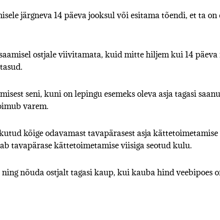
le järgneva 14 päeva jooksul või esitama tõendi, et ta on
aamisel ostjale viivitamata, kuid mitte hiljem kui 14 päev
 tasud.
sest seni, kuni on lepingu esemeks oleva asja tagasi saanud 
 toimub varem.
kutud kõige odavamast tavapärasest asja kättetoimetamise vi
ab tavapärase kättetoimetamise viisiga seotud kulu.
ning nõuda ostjalt tagasi kaup, kui kauba hind veebipoes on 