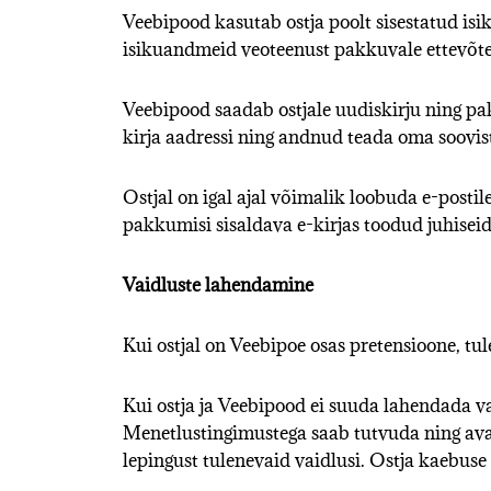
Veebipood kasutab ostja poolt sisestatud isi
isikuandmeid veoteenust pakkuvale ettevõtet
Veebipood saadab ostjale uudiskirju ning pakk
kirja aadressi ning andnud teada oma soovist
Ostjal on igal ajal võimalik loobuda e-postil
pakkumisi sisaldava e-kirjas toodud juhiseid
Vaidluste lahendamine
Kui ostjal on Veebipoe osas pretensioone, tul
Kui ostja ja Veebipood ei suuda lahendada vai
Menetlustingimustega saab tutvuda ning ava
lepingust tulenevaid vaidlusi. Ostja kaebuse