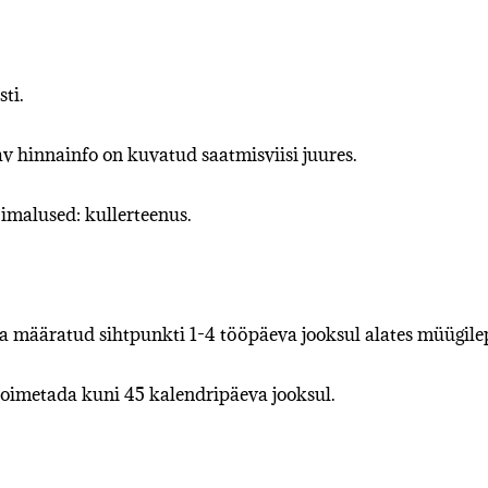
ti.
 hinnainfo on kuvatud saatmisviisi juures.
imalused: kullerteenus.
tja määratud sihtpunkti 1-4 tööpäeva jooksul alates müügile
toimetada kuni 45 kalendripäeva jooksul.