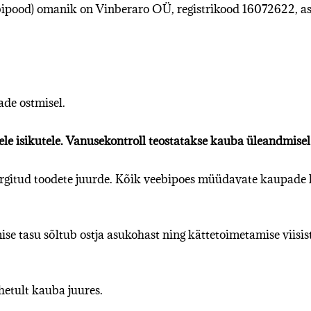
bipood) omanik on Vinberaro OÜ, registrikood 16072622, a
de ostmisel.
tele isikutele. Vanusekontroll teostatakse kauba üleandmise
gitud toodete juurde. Kõik veebipoes müüdavate kaupade h
e tasu sõltub ostja asukohast ning kättetoimetamise viisis
etult kauba juures.