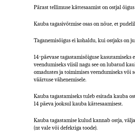
Pärast tellimuse kättesaamist on ostjal õig
Kauba tagasivõtmise osas on nõue, et pudeliko
Taganemisõigus ei kohaldu, kui ostjaks on jur
14-päevase tagastamisõiguse kasutamiseks e
veendumiseks viisil nagu see on lubatud kaub
omadustes ja toimimises veendumiseks või se
väärtuse vähenemisele.
Kauba tagastamiseks tuleb esitada kauba ost
14 päeva jooksul kauba kättesaamisest.
Kauba tagastamise kulud kannab ostja, välja 
(nt vale või defektiga toode).