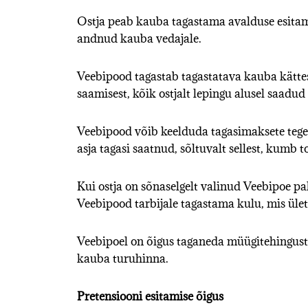
Ostja peab kauba tagastama avalduse esitamise
andnud kauba vedajale.
Veebipood tagastab tagastatava kauba kättes
saamisest, kõik ostjalt lepingu alusel saadud
Veebipood võib keelduda tagasimaksete tegemi
asja tagasi saatnud, sõltuvalt sellest, kumb
Kui ostja on sõnaselgelt valinud Veebipoe pa
Veebipood tarbijale tagastama kulu, mis ület
Veebipoel on õigus taganeda müügitehingust 
kauba turuhinna.
Pretensiooni esitamise õigus