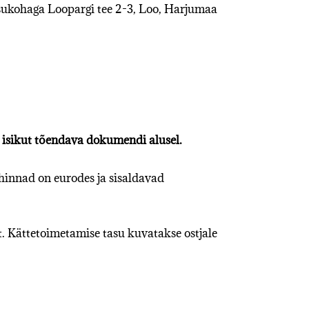
sukohaga Loopargi tee 2-3, Loo, Harjumaa
l isikut tõendava dokumendi alusel.
innad on eurodes ja sisaldavad
t. Kättetoimetamise tasu kuvatakse ostjale