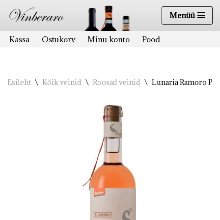
Menüü
Skip
to
Kassa
Ostukorv
Minu konto
Pood
content
Esileht
\
Kõik veinid
\
Roosad veinid
\
Lunaria Ramoro Pino