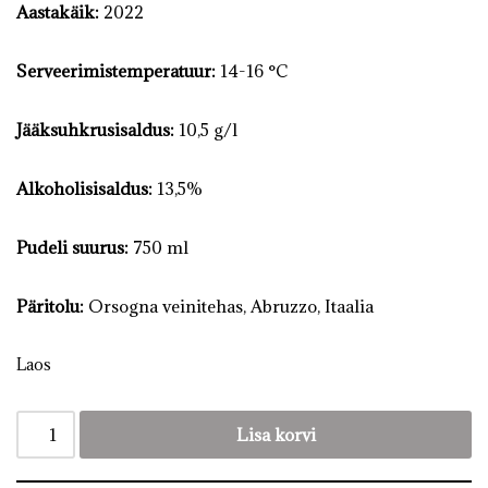
Aastakäik:
2022
Serveerimistemperatuur:
14-16 °C
Jääksuhkrusisaldus:
10,5 g/l
Alkoholisisaldus:
13,5%
Pudeli suurus:
750 ml
Päritolu:
Orsogna veinitehas, Abruzzo, Itaalia
Laos
Lisa korvi