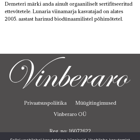
Demeteri märki anda ainult orgaaniliselt sertifitseeritud
ettevõtetele. Lunaria viinamarja kasvatajad on alates
2005. aastast harinud biodünaamilistel põhimõtetel.
Privaatsuspoliitika
Müügitingimused
Vinberaro OÜ
Reg. no: 16072622