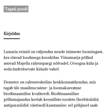
Tagasi poodi
Kirjeldus
Lunaria veinid on väljendus nende inimeste loomingust,
kes elavad loodusega kooskõlas. Viinamarja põllud
asuvad Majella rahvuspargi nõlvadel, Orsogna küla ja
seda ümbritsevate külade vahel.
Demeter on rahvusvaheline keskkonnaühendus, mis
tagab üle maailma taime- ja loomakasvatuse
biodünaamilise kvaliteedi. Biodünaamiline
põllumajandus keelab keemiliste toodete (herbitsiidid,
antiparasiidid, väetised) kasutamise: sel põhjusel saab